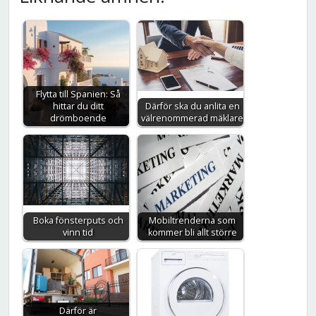
Flytta till Spanien: Så
hittar du ditt
Därför ska du anlita en
drömboende
välrenommerad mäklare
Boka fönsterputs och
Mobiltrenderna som
vinn tid
kommer bli allt större
Därför är