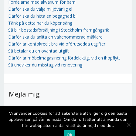
Fördelarna med akvarium för barn
Därför ska du välja miljövänlig el
Därför ska du hitta en begagnad bil
Tänk på detta när du köper säng
Så blir bostadsförsäljning i Stockholm framgångsrik
Därför ska du anlita en välrenommerad mäklare
Därför är kontokredit bra vid oförutsedda utgifter
Så betalar du en oväntad utgift
Därför är möbelmagasinering fördelaktigt vid en ihopflytt
Så undviker du misstag vid renovering
Mejla mig
Skicka ett mejl till
kontakt@millamix.se
om du vill berätta
Vi använder cookies för att säkerställa att vi ger dig den bästa
något för mig.
upplevelsen på vår hemsida. Om du fortsätter att använda den
här webbplatsen antar vi att du är nöjd med det.
Copyright © 2026 MillaMix.
Ok