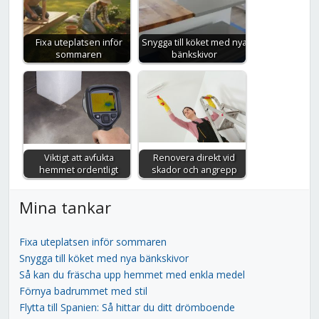
Fixa uteplatsen inför
Snygga till köket med nya
sommaren
bänkskivor
Viktigt att avfukta
Renovera direkt vid
hemmet ordentligt
skador och angrepp
Mina tankar
Fixa uteplatsen inför sommaren
Snygga till köket med nya bänkskivor
Så kan du fräscha upp hemmet med enkla medel
Förnya badrummet med stil
Flytta till Spanien: Så hittar du ditt drömboende